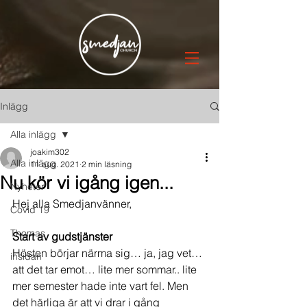
Inlägg
Alla inlägg
joakim302
Alla inlägg
11 aug. 2021
2 min läsning
Nu kör vi igång igen...
Nyheter
Hej alla Smedjanvänner,
Covid 19
Thomas
Start av gudstjänster
Hösten börjar närma sig… ja, jag vet…
insidan
att det tar emot… lite mer sommar.. lite 
mer semester hade inte vart fel. Men 
det härliga är att vi drar i gång 