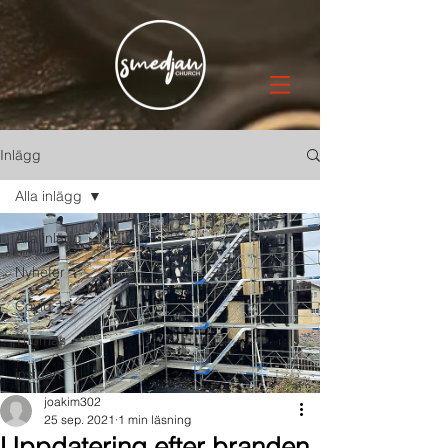
Inlägg
Alla inlägg
Alla inlägg
Nyheter
Covid 19
Thomas
insidan
joakim302
25 sep. 2021
1 min läsning
Uppdatering efter branden