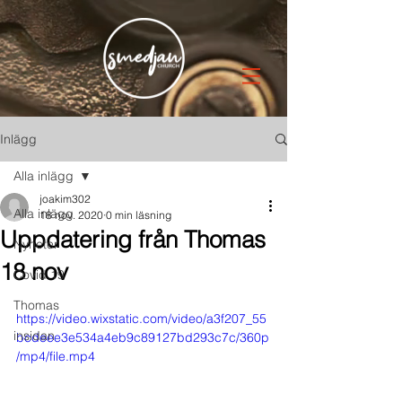
Inlägg
Alla inlägg
joakim302
Alla inlägg
18 nov. 2020
0 min läsning
Uppdatering från Thomas
Nyheter
18 nov
Covid 19
Thomas
https://video.wixstatic.com/video/a3f207_55
insidan
bcdeee3e534a4eb9c89127bd293c7c/360p
/mp4/file.mp4