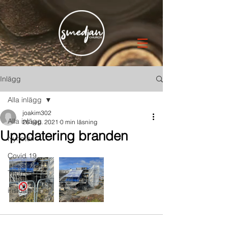
Inlägg
Alla inlägg
joakim302
Alla inlägg
26 sep. 2021
0 min läsning
Uppdatering branden
Nyheter
Covid 19
Thomas
insidan